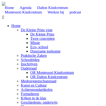
Home
Agenda
Dalton Kindcentrum
Montessori Kindcentrum
Werken bij
podcast

Home
De Kleine Prins visie
De Kleine Prins
Twee concepten
Missie
Eco- school
Duurzame toekomst
Praktische Zaken
Schooltijden
Inschrijven
Ouderraad
OR Montessori Kindcentrum
OR Dalton Kindcentrum
Medezeggenschapsraad
Kunst en Cultuur
Achtergrondartikelen
Formulieren
Kijken in de klas
Geschiedenis- onderwijs