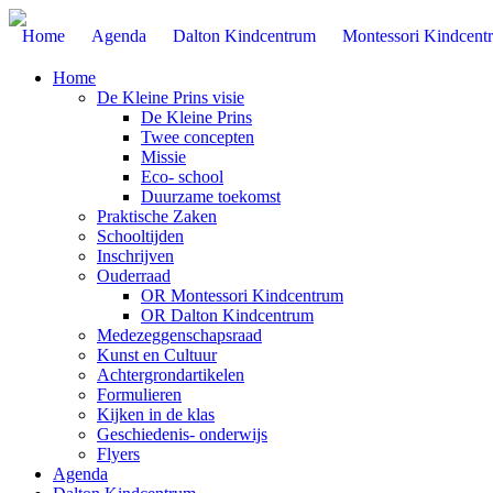
Home
Agenda
Dalton Kindcentrum
Montessori Kindcent
Home
De Kleine Prins visie
De Kleine Prins
Twee concepten
Missie
Eco- school
Duurzame toekomst
Praktische Zaken
Schooltijden
Inschrijven
Ouderraad
OR Montessori Kindcentrum
OR Dalton Kindcentrum
Medezeggenschapsraad
Kunst en Cultuur
Achtergrondartikelen
Formulieren
Kijken in de klas
Geschiedenis- onderwijs
Flyers
Agenda