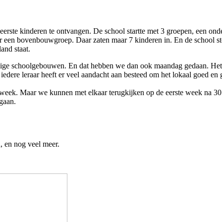
e eerste kinderen te ontvangen. De school startte met 3 groepen, een 
or een bovenbouwgroep. Daar zaten maar 7 kinderen in. En de school s
and staat.
dige schoolgebouwen. En dat hebben we dan ook maandag gedaan. Het was
ere leraar heeft er veel aandacht aan besteed om het lokaal goed en ge
ek. Maar we kunnen met elkaar terugkijken op de eerste week na 30 jaa
 gaan.
, en nog veel meer.