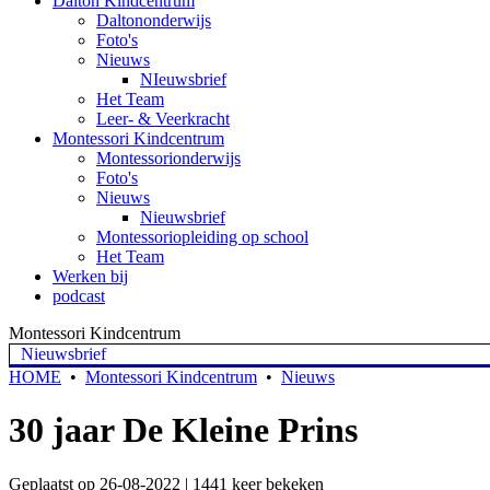
Dalton Kindcentrum
Daltononderwijs
Foto's
Nieuws
NIeuwsbrief
Het Team
Leer- & Veerkracht
Montessori Kindcentrum
Montessorionderwijs
Foto's
Nieuws
Nieuwsbrief
Montessoriopleiding op school
Het Team
Werken bij
podcast
Montessori Kindcentrum
Nieuwsbrief
HOME
•
Montessori Kindcentrum
•
Nieuws
30 jaar De Kleine Prins
Geplaatst op 26-08-2022 | 1441 keer bekeken