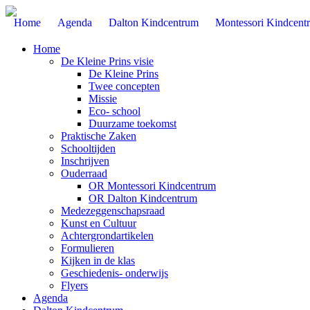
Home
Agenda
Dalton Kindcentrum
Montessori Kindcent
Home
De Kleine Prins visie
De Kleine Prins
Twee concepten
Missie
Eco- school
Duurzame toekomst
Praktische Zaken
Schooltijden
Inschrijven
Ouderraad
OR Montessori Kindcentrum
OR Dalton Kindcentrum
Medezeggenschapsraad
Kunst en Cultuur
Achtergrondartikelen
Formulieren
Kijken in de klas
Geschiedenis- onderwijs
Flyers
Agenda