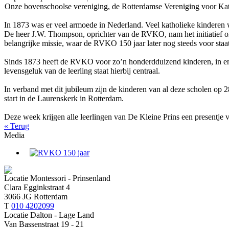
Onze bovenschoolse vereniging, de Rotterdamse Vereniging voor Katho
In 1873 was er veel armoede in Nederland. Veel katholieke kinderen we
De heer J.W. Thompson, oprichter van de RVKO, nam het initiatief om 
belangrijke missie, waar de RVKO 150 jaar later nog steeds voor staat
Sinds 1873 heeft de RVKO voor zo’n honderdduizend kinderen, in en 
levensgeluk van de leerling staat hierbij centraal.
In verband met dit jubileum zijn de kinderen van al deze scholen o
start in de Laurenskerk in Rotterdam.
Deze week krijgen alle leerlingen van De Kleine Prins een presentj
« Terug
Media
Locatie Montessori - Prinsenland
Clara Egginkstraat 4
3066 JG Rotterdam
T
010 4202099
Locatie Dalton - Lage Land
Van Bassenstraat 19 - 21