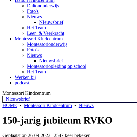
Dalton Kindcentrum
Daltononderwijs
Foto's
Nieuws
NIeuwsbrief
Het Team
Leer- & Veerkracht
Montessori Kindcentrum
Montessorionderwijs
Foto's
Nieuws
Nieuwsbrief
Montessoriopleiding op school
Het Team
Werken bij
podcast
Montessori Kindcentrum
Nieuwsbrief
HOME
•
Montessori Kindcentrum
•
Nieuws
150-jarig jubileum RVKO
Geplaatst op 26-09-2023 | 2547 keer bekeken