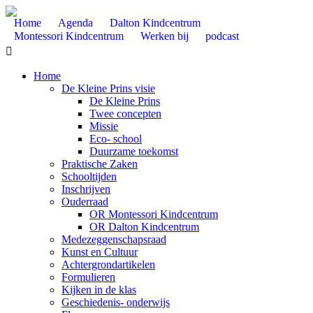
Home
Agenda
Dalton Kindcentrum
Montessori Kindcentrum
Werken bij
podcast

Home
De Kleine Prins visie
De Kleine Prins
Twee concepten
Missie
Eco- school
Duurzame toekomst
Praktische Zaken
Schooltijden
Inschrijven
Ouderraad
OR Montessori Kindcentrum
OR Dalton Kindcentrum
Medezeggenschapsraad
Kunst en Cultuur
Achtergrondartikelen
Formulieren
Kijken in de klas
Geschiedenis- onderwijs