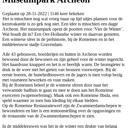
Geplaatst op 28-11-2022 | 1146 keer bekeken
Het is misschien nog wat vroeg maar op tijd uitjes plannen voor de
kerstvakantie is zo gek nog niet. Een idee is misschien een dagje
Archeon. Het museumpark opent de poorten voor ‘Vier de Winter’.
Wat houdt dit in? Een Oer-Hollandse winter en daarvan genieten.
Een winterse sfeer in de prehistorie, bij de Romeinen en in het
middeleeuwse stadje Gravendam.
Alle 43 gebouwen, boerderijen en hutten in Archeon worden
bewoond door de bewoners en zijn geheel voor de winter ingericht.
Het haardvuur knappert en het is er heerlijk warm. De bronsgieter is
druk in de weer met het gieten van bronzen voorwerpen. Bij de
eerste boeren, de hunebedbouwers en de jagers is men volop bezig
met vuursteen bewerken en vuur maken.
Bij de Romeinen beleef je de winterse sferen door naar het
verwarmde badhuis te gaan en mee te doen aan het Romeinse
exerceren (wapenoefening). Maak ook een Romeinse fibula, een
speld waarmee ze toen hun kleding bij elkaar hielden.
Op de Romeinse Restauratiewerf zijn de Zwammerdamschepen te
bewonderen en hier is een tentoonstelling over de opgravingen en
de restauratie van de Zwammerdamschepen te zien.
In de middeleeuwen was het in de winter een drukte van belang