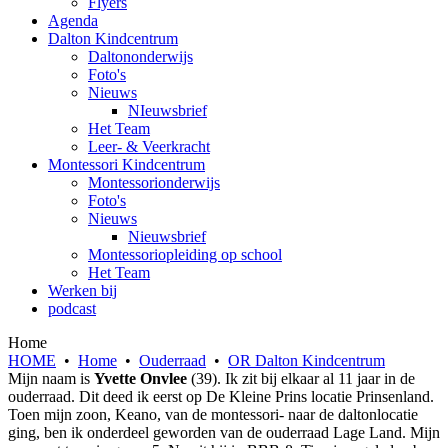
Flyers
Agenda
Dalton Kindcentrum
Daltononderwijs
Foto's
Nieuws
NIeuwsbrief
Het Team
Leer- & Veerkracht
Montessori Kindcentrum
Montessorionderwijs
Foto's
Nieuws
Nieuwsbrief
Montessoriopleiding op school
Het Team
Werken bij
podcast
Home
HOME
•
Home
•
Ouderraad
•
OR Dalton Kindcentrum
Mijn naam is
Yvette Onvlee
(39). Ik zit bij elkaar al 11 jaar in de
ouderraad. Dit deed ik eerst op De Kleine Prins locatie Prinsenland.
Toen mijn zoon, Keano, van de montessori- naar de daltonlocatie
ging, ben ik onderdeel geworden van de ouderraad Lage Land. Mijn