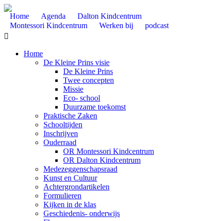
Home
Agenda
Dalton Kindcentrum
Montessori Kindcentrum
Werken bij
podcast

Home
De Kleine Prins visie
De Kleine Prins
Twee concepten
Missie
Eco- school
Duurzame toekomst
Praktische Zaken
Schooltijden
Inschrijven
Ouderraad
OR Montessori Kindcentrum
OR Dalton Kindcentrum
Medezeggenschapsraad
Kunst en Cultuur
Achtergrondartikelen
Formulieren
Kijken in de klas
Geschiedenis- onderwijs