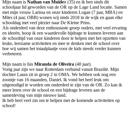
Mijn naam is
Nathan van Muide
n (35) en ik ben sinds dit
schooljaar lid geworden van de OR op de Lage Land locatie. Samen
met mijn vrouw Larissa en onze kinderen Logan (7 jaar, MBA) en
Miles (4 jaar, OBB) wonen wij sinds 2018 in de wijk en gaan elke
schooldag met veel plezier naar De Kleine Prins.
Als onderdeel van deze enthousiaste groep ouders, met veel ervaring
en ideeën, hoop ik een waardevolle bijdrage te kunnen leveren aan
de schooltijd van onze kinderen door te helpen met het opzetten van
leuke, leerzame activiteiten en mee te denken met de school over
hoe wij samen het totaalplaatje voor de kids steeds verder kunnen
verbeteren.
Mijn naam is Isis
Miranda de Oliveira
(40 jaar).
Vorig jaar zijn we naar Rotterdam verhuisd vanuit Brazilië. Mijn
dochter Laura zit in groep 2 in OMA. We hebben ook nog een
zoontje van 16 maanden, Daniel. Ik vond het heel leuk om
uitgenodigd te worden om onderdeel te zijn van de OR. Zo kan ik
meer leren over de school en een bijdrage leveren aan de
samenleving van mijn nieuwe land.
Ik heb heel veel zin om te helpen met de komende activiteiten op
school!