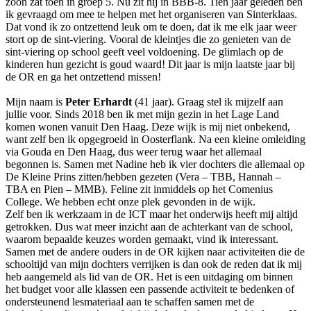
zoon zat toen in groep 5. Nu zit hij in BBB-8. Tien jaar geleden ben
ik gevraagd om mee te helpen met het organiseren van Sinterklaas.
Dat vond ik zo ontzettend leuk om te doen, dat ik me elk jaar weer
stort op de sint-viering. Vooral de kleintjes die zo genieten van de
sint-viering op school geeft veel voldoening. De glimlach op de
kinderen hun gezicht is goud waard! Dit jaar is mijn laatste jaar bij
de OR en ga het ontzettend missen!
Mijn naam is
Peter Erhardt
(41 jaar). Graag stel ik mijzelf aan
jullie voor. Sinds 2018 ben ik met mijn gezin in het Lage Land
komen wonen vanuit Den Haag. Deze wijk is mij niet onbekend,
want zelf ben ik opgegroeid in Oosterflank. Na een kleine omleiding
via Gouda en Den Haag, dus weer terug waar het allemaal
begonnen is. Samen met Nadine heb ik vier dochters die allemaal op
De Kleine Prins zitten/hebben gezeten (Vera – TBB, Hannah –
TBA en Pien – MMB). Feline zit inmiddels op het Comenius
College. We hebben echt onze plek gevonden in de wijk.
Zelf ben ik werkzaam in de ICT maar het onderwijs heeft mij altijd
getrokken. Dus wat meer inzicht aan de achterkant van de school,
waarom bepaalde keuzes worden gemaakt, vind ik interessant.
Samen met de andere ouders in de OR kijken naar activiteiten die de
schooltijd van mijn dochters verrijken is dan ook de reden dat ik mij
heb aangemeld als lid van de OR. Het is een uitdaging om binnen
het budget voor alle klassen een passende activiteit te bedenken of
ondersteunend lesmateriaal aan te schaffen samen met de