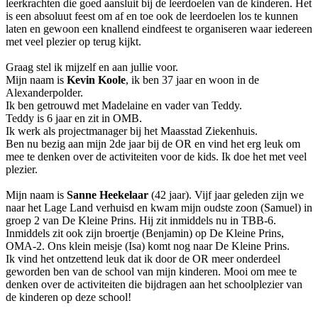
leerkrachten die goed aansluit bij de leerdoelen van de kinderen. Het
is een absoluut feest om af en toe ook de leerdoelen los te kunnen
laten en gewoon een knallend eindfeest te organiseren waar iedereen
met veel plezier op terug kijkt.
Graag stel ik mijzelf en aan jullie voor.
Mijn naam is
Kevin Koole
, ik ben 37 jaar en woon in de
Alexanderpolder.
Ik ben getrouwd met Madelaine en vader van Teddy.
Teddy is 6 jaar en zit in OMB.
Ik werk als projectmanager bij het Maasstad Ziekenhuis.
Ben nu bezig aan mijn 2de jaar bij de OR en vind het erg leuk om
mee te denken over de activiteiten voor de kids. Ik doe het met veel
plezier.
Mijn naam is
Sanne Heekelaar
(42 jaar). Vijf jaar geleden zijn we
naar het Lage Land verhuisd en kwam mijn oudste zoon (Samuel) in
groep 2 van De Kleine Prins. Hij zit inmiddels nu in TBB-6.
Inmiddels zit ook zijn broertje (Benjamin) op De Kleine Prins,
OMA-2. Ons klein meisje (Isa) komt nog naar De Kleine Prins.
Ik vind het ontzettend leuk dat ik door de OR meer onderdeel
geworden ben van de school van mijn kinderen. Mooi om mee te
denken over de activiteiten die bijdragen aan het schoolplezier van
de kinderen op deze school!