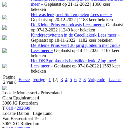
meer »
Geplaatst op 21-12-2022 | 1366 keer
bekeken
Het was leuk, met Sint en pieten
Lees meer »
Geplaatst op 20-12-2022 | 1188 keer bekeken
De Kleine Prins en podcasts
Lees meer »
Geplaatst
op 07-12-2022 | 1249 keer bekeken
Kinderactiviteiten in de Caeciliakerk
Lees meer »
Geplaatst op 18-11-2022 | 1182 keer bekeken
De Kleine Prins viert 30-jarig jubileum met circus
Lees meer »
Geplaatst op 14-11-2022 | 1167 keer
bekeken
Het DKP popkoor is hartstikke leuk. Zing mee!
Lees meer »
Geplaatst op 07-10-2022 | 1563 keer
bekeken
Pagina
Eerste
Vorige
1
[2]
3
4
5
6
7
8
Volgende
Laatste
2 van 8
Locatie Montessori - Prinsenland
Clara Egginkstraat 4
3066 JG Rotterdam
T
010 4202099
Locatie Dalton - Lage Land
Van Bassenstraat 19 - 21
3067 XC Rotterdam