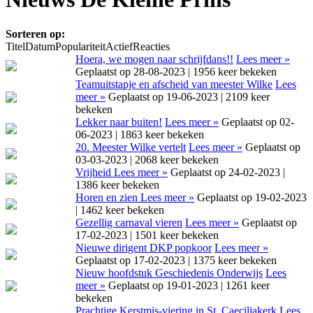
Sorteren op:
Titel
Datum
Populariteit
Actief
Reacties
Hoera, we mogen naar schrijfdans!!
Lees meer »
Geplaatst op 28-08-2023 | 1956 keer bekeken
Teamuitstapje en afscheid van meester Wilke
Lees
meer »
Geplaatst op 19-06-2023 | 2109 keer
bekeken
Lekker naar buiten!
Lees meer »
Geplaatst op 02-
06-2023 | 1863 keer bekeken
20. Meester Wilke vertelt
Lees meer »
Geplaatst op
03-03-2023 | 2068 keer bekeken
Vrijheid
Lees meer »
Geplaatst op 24-02-2023 |
1386 keer bekeken
Horen en zien
Lees meer »
Geplaatst op 19-02-2023
| 1462 keer bekeken
Gezellig carnaval vieren
Lees meer »
Geplaatst op
17-02-2023 | 1501 keer bekeken
Nieuwe dirigent DKP popkoor
Lees meer »
Geplaatst op 17-02-2023 | 1375 keer bekeken
Nieuw hoofdstuk Geschiedenis Onderwijs
Lees
meer »
Geplaatst op 19-01-2023 | 1261 keer
bekeken
Prachtige Kerstmis-viering in St. Caeciliakerk
Lees