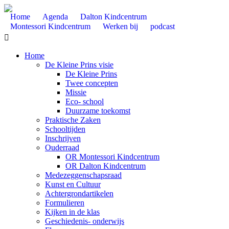
Home
Agenda
Dalton Kindcentrum
Montessori Kindcentrum
Werken bij
podcast

Home
De Kleine Prins visie
De Kleine Prins
Twee concepten
Missie
Eco- school
Duurzame toekomst
Praktische Zaken
Schooltijden
Inschrijven
Ouderraad
OR Montessori Kindcentrum
OR Dalton Kindcentrum
Medezeggenschapsraad
Kunst en Cultuur
Achtergrondartikelen
Formulieren
Kijken in de klas
Geschiedenis- onderwijs