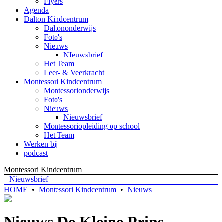
Flyers
Agenda
Dalton Kindcentrum
Daltononderwijs
Foto's
Nieuws
NIeuwsbrief
Het Team
Leer- & Veerkracht
Montessori Kindcentrum
Montessorionderwijs
Foto's
Nieuws
Nieuwsbrief
Montessoriopleiding op school
Het Team
Werken bij
podcast
Montessori Kindcentrum
Nieuwsbrief
HOME
•
Montessori Kindcentrum
•
Nieuws
Nieuws De Kleine Prins