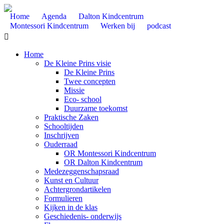
Home
Agenda
Dalton Kindcentrum
Montessori Kindcentrum
Werken bij
podcast

Home
De Kleine Prins visie
De Kleine Prins
Twee concepten
Missie
Eco- school
Duurzame toekomst
Praktische Zaken
Schooltijden
Inschrijven
Ouderraad
OR Montessori Kindcentrum
OR Dalton Kindcentrum
Medezeggenschapsraad
Kunst en Cultuur
Achtergrondartikelen
Formulieren
Kijken in de klas
Geschiedenis- onderwijs