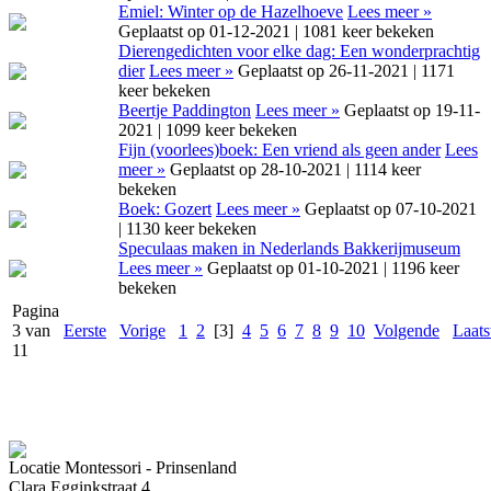
Emiel: Winter op de Hazelhoeve
Lees meer »
Geplaatst op 01-12-2021 | 1081 keer bekeken
Dierengedichten voor elke dag: Een wonderprachtig
dier
Lees meer »
Geplaatst op 26-11-2021 | 1171
keer bekeken
Beertje Paddington
Lees meer »
Geplaatst op 19-11-
2021 | 1099 keer bekeken
Fijn (voorlees)boek: Een vriend als geen ander
Lees
meer »
Geplaatst op 28-10-2021 | 1114 keer
bekeken
Boek: Gozert
Lees meer »
Geplaatst op 07-10-2021
| 1130 keer bekeken
Speculaas maken in Nederlands Bakkerijmuseum
Lees meer »
Geplaatst op 01-10-2021 | 1196 keer
bekeken
Pagina
3 van
Eerste
Vorige
1
2
[3]
4
5
6
7
8
9
10
Volgende
Laats
11
Locatie Montessori - Prinsenland
Clara Egginkstraat 4