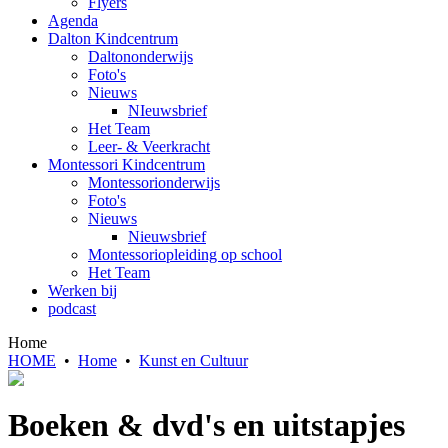
Flyers
Agenda
Dalton Kindcentrum
Daltononderwijs
Foto's
Nieuws
NIeuwsbrief
Het Team
Leer- & Veerkracht
Montessori Kindcentrum
Montessorionderwijs
Foto's
Nieuws
Nieuwsbrief
Montessoriopleiding op school
Het Team
Werken bij
podcast
Home
HOME
•
Home
•
Kunst en Cultuur
Boeken & dvd's en uitstapjes