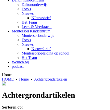
Dalton Kindcentrum
Daltononderwijs
Foto's
Nieuws
NIeuwsbrief
Het Team
Leer- & Veerkracht
Montessori Kindcentrum
Montessorionderwijs
Foto's
Nieuws
Nieuwsbrief
Montessoriopleiding op school
Het Team
Werken bij
podcast
Home
HOME
•
Home
•
Achtergrondartikelen
Achtergrondartikelen
Sorteren op: