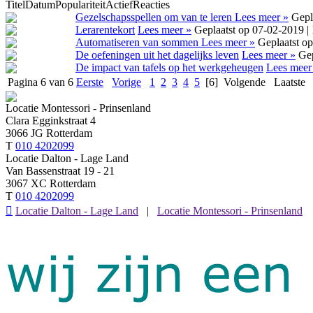
Titel
Datum
Populariteit
Actief
Reacties
Gezelschapsspellen om van te leren
Lees meer »
Gepl
Lerarentekort
Lees meer »
Geplaatst op 07-02-2019 |
Automatiseren van sommen
Lees meer »
Geplaatst o
De oefeningen uit het dagelijks leven
Lees meer »
Gep
De impact van tafels op het werkgeheugen
Lees meer
Pagina 6 van 6
Eerste
Vorige
1
2
3
4
5
[6]
Volgende
Laatste
Locatie Montessori - Prinsenland
Clara Egginkstraat 4
3066 JG Rotterdam
T
010 4202099
Locatie Dalton - Lage Land
Van Bassenstraat 19 - 21
3067 XC Rotterdam
T
010 4202099

Locatie Dalton - Lage Land
|
Locatie Montessori - Prinsenland