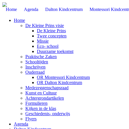
Home
Agenda
Dalton Kindcentrum
Montessori Kindcent
Home
De Kleine Prins visie
De Kleine Prins
Twee concepten
Missie
Eco- school
Duurzame toekomst
Praktische Zaken
Schooltijden
Inschrijven
Ouderraad
OR Montessori Kindcentrum
OR Dalton Kindcentrum
Medezeggenschapsraad
Kunst en Cultuur
Achtergrondartikelen
Formulieren
Kijken in de klas
Geschiedenis- onderwijs
Flyers
Agenda